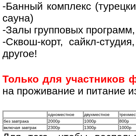
-Банный комплекс (турецки
сауна)
-Залы групповых программ,
-Сквош-корт, сайкл-студи
другое!
Только для участников 
на проживание и питание из
одноместное
двухместное
трехмес
без завтрака
2000р
1000р
800р
включая завтрак
2300р
1300р
1000р